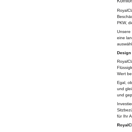
Komfort
RoyalCl
Beschäd
PKW, die
Unsere 
eine la
auswähl
Design 
RoyalCl
Flüssig
Wert be
Egal, o
und glei
und gep
Investi
Sitzbez
für Ihr 
RoyalCl