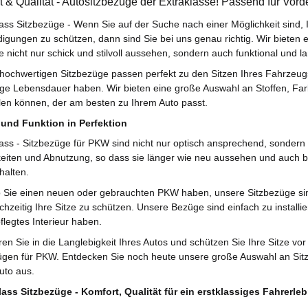
 & Qualität - Autositzbezüge der Extraklasse! Passend für Vorde
ass Sitzbezüge - Wenn Sie auf der Suche nach einer Möglichkeit sind, 
igungen zu schützen, dann sind Sie bei uns genau richtig. Wir bieten 
 nicht nur schick und stilvoll aussehen, sondern auch funktional und la
hochwertigen Sitzbezüge passen perfekt zu den Sitzen Ihres Fahrzeugs 
nge Lebensdauer haben. Wir bieten eine große Auswahl an Stoffen, Fa
en können, der am besten zu Ihrem Auto passt.
und Funktion in Perfektion
ass - Sitzbezüge für PKW sind nicht nur optisch ansprechend, sondern a
keiten und Abnutzung, so dass sie länger wie neu aussehen und auch 
halten.
b Sie einen neuen oder gebrauchten PKW haben, unsere Sitzbezüge sind
chzeitig Ihre Sitze zu schützen. Unsere Bezüge sind einfach zu install
flegtes Interieur haben.
eren Sie in die Langlebigkeit Ihres Autos und schützen Sie Ihre Sitze 
ügen für PKW. Entdecken Sie noch heute unsere große Auswahl an Sit
Auto aus.
ass Sitzbezüge - Komfort, Qualität für ein erstklassiges Fahrerleb