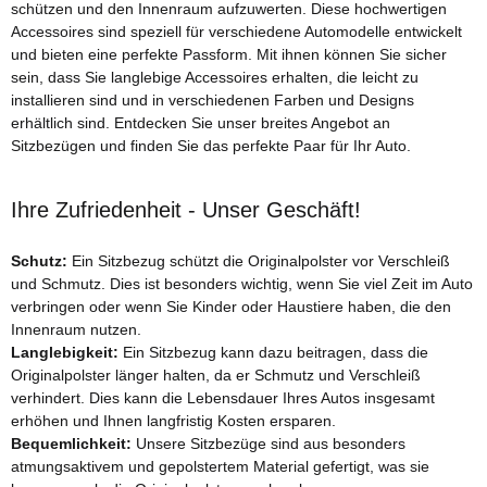
Suzuki-Fahrzeuge zu entdecken und das perfekte Paar für Ihr Auto
schützen und den Innenraum aufzuwerten. Diese hochwertigen
zu finden.
Accessoires sind speziell für verschiedene Automodelle entwickelt
und bieten eine perfekte Passform. Mit ihnen können Sie sicher
sein, dass Sie langlebige Accessoires erhalten, die leicht zu
installieren sind und in verschiedenen Farben und Designs
erhältlich sind. Entdecken Sie unser breites Angebot an
Sitzbezügen und finden Sie das perfekte Paar für Ihr Auto.
Ihre Zufriedenheit - Unser Geschäft!
Schutz:
Ein Sitzbezug schützt die Originalpolster vor Verschleiß
und Schmutz. Dies ist besonders wichtig, wenn Sie viel Zeit im Auto
verbringen oder wenn Sie Kinder oder Haustiere haben, die den
Innenraum nutzen.
Langlebigkeit:
Ein Sitzbezug kann dazu beitragen, dass die
Originalpolster länger halten, da er Schmutz und Verschleiß
verhindert. Dies kann die Lebensdauer Ihres Autos insgesamt
erhöhen und Ihnen langfristig Kosten ersparen.
Bequemlichkeit:
Unsere Sitzbezüge sind aus besonders
atmungsaktivem und gepolstertem Material gefertigt, was sie