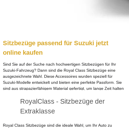
Sitzbezüge passend für Suzuki jetzt
online kaufen
Sind Sie auf der Suche nach hochwertigen Sitzbezügen für Ihr
Suzuki-Fahrzeug? Dann sind die Royal Class Sitzbezüge eine
ausgezeichnete Wahl. Diese Accessoires wurden speziell für
Suzuki-Modelle entwickelt und bieten eine perfekte Passform. Sie
sind aus strapazierfähigem Material gefertigt, um lange Zeit halten
zu können, und in verschiedenen Farben und Designs erhältlich,
RoyalClass - Sitzbezüge der
sodass Sie Ihren persönlichen Stil ausdrücken können. Mit den
Royal Class Sitzbezügen können Sie sicher sein, dass Sie
Extraklasse
hochwertige Accessoires erhalten, die leicht zu installieren sind und
Ihr Auto schützen und den Innenraum aufwerten. Besuchen Sie
unseren Online-Shop, um unser Angebot an Sitzbezügen für
Royal Class Sitzbezüge sind die ideale Wahl, um Ihr Auto zu