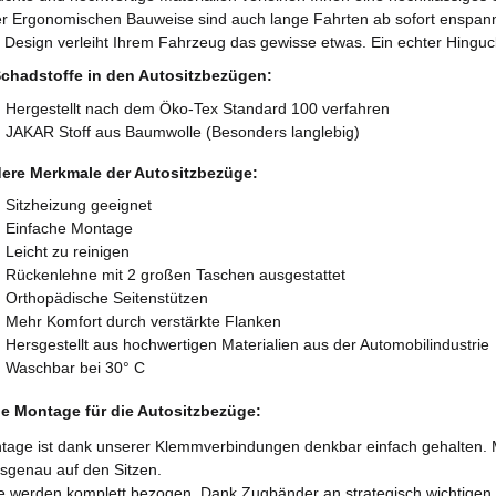
r Ergonomischen Bauweise sind auch lange Fahrten ab sofort enspann
 Design verleiht Ihrem Fahrzeug das gewisse etwas. Ein echter Hinguc
chadstoffe in den Autositzbezügen:
ergestellt nach dem Öko-Tex Standard 100 verfahren
AKAR Stoff aus Baumwolle (Besonders langlebig)
ere Merkmale der Autositzbezüge:
itzheizung geeignet
infache Montage
eicht zu reinigen
ückenlehne mit 2 großen Taschen ausgestattet
rthopädische Seitenstützen
ehr Komfort durch verstärkte Flanken
ersgestellt aus hochwertigen Materialien aus der Automobilindustrie
aschbar bei 30° C
e Montage für die Autositzbezüge:
tage ist dank unserer Klemmverbindungen denkbar einfach gehalten. Mit
sgenau auf den Sitzen.
ze werden komplett bezogen. Dank Zugbänder an strategisch wichtigen 