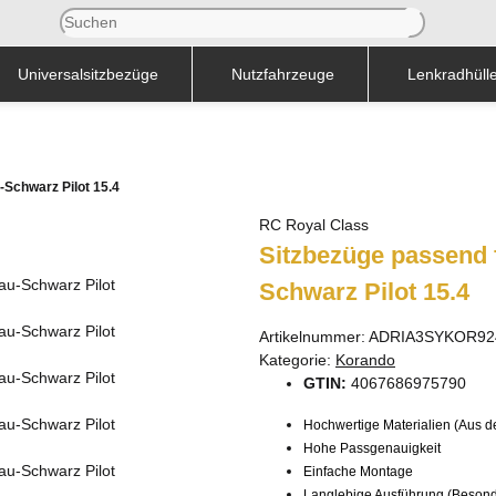
Universalsitzbezüge
Nutzfahrzeuge
Lenkradhüll
Schwarz Pilot 15.4
RC Royal Class
Sitzbezüge passend 
Schwarz Pilot 15.4
Artikelnummer:
ADRIA3SYKOR92
Kategorie:
Korando
GTIN:
4067686975790
Hochwertige Materialien (Aus de
Hohe Passgenauigkeit
Einfache Montage
Langlebige Ausführung (Besonde