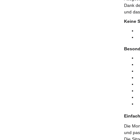
Dank de
und das
Keine S
H
J
Besond
S
E
L
R
O
M
H
W
Einfach
Die Mon
und pas
Die Sit