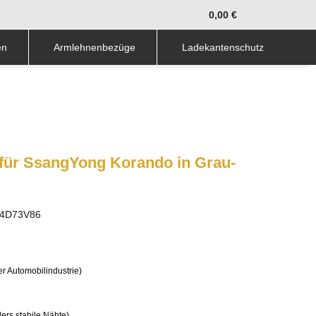
0,00 €
en
Armlehnenbezüge
Ladekantenschutz
für SsangYong Korando in Grau-
4D73V86
r Automobilindustrie)
rs stabile Nähte)