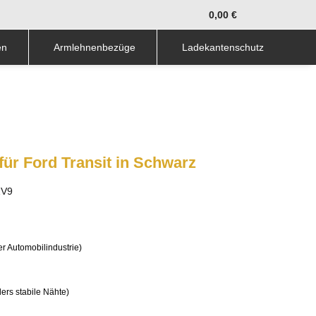
0,00 €
en
Armlehnenbezüge
Ladekantenschutz
ür Ford Transit in Schwarz
1V9
r Automobilindustrie)
rs stabile Nähte)