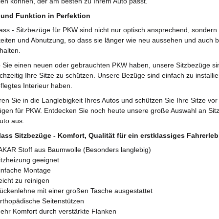
en können, der am besten zu Ihrem Auto passt.
und Funktion in Perfektion
ass - Sitzbezüge für PKW sind nicht nur optisch ansprechend, sondern a
keiten und Abnutzung, so dass sie länger wie neu aussehen und auch 
halten.
b Sie einen neuen oder gebrauchten PKW haben, unsere Sitzbezüge sind
chzeitig Ihre Sitze zu schützen. Unsere Bezüge sind einfach zu install
flegtes Interieur haben.
eren Sie in die Langlebigkeit Ihres Autos und schützen Sie Ihre Sitze 
ügen für PKW. Entdecken Sie noch heute unsere große Auswahl an Sit
Auto aus.
ass Sitzbezüge - Komfort, Qualität für ein erstklassiges Fahrerleb
AKAR Stoff aus Baumwolle (Besonders langlebig)
itzheizung geeignet
infache Montage
eicht zu reinigen
ückenlehne mit einer großen Tasche ausgestattet
rthopädische Seitenstützen
ehr Komfort durch verstärkte Flanken