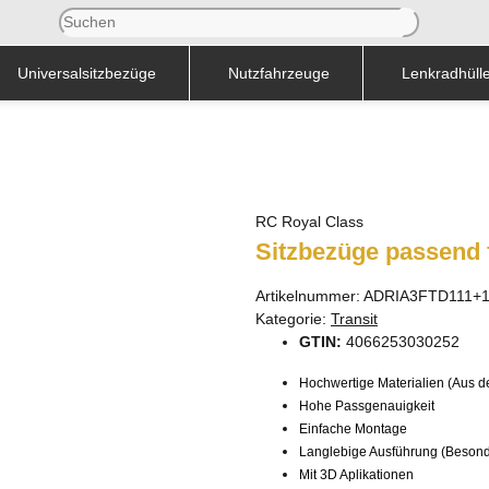
Universalsitzbezüge
Nutzfahrzeuge
Lenkradhüll
RC Royal Class
Sitzbezüge passend f
Artikelnummer:
ADRIA3FTD111+
Kategorie:
Transit
GTIN:
4066253030252
Hochwertige Materialien (Aus de
Hohe Passgenauigkeit
Einfache Montage
Langlebige Ausführung (Besonde
Mit 3D Aplikationen