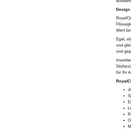
auswähl
Design 
RoyalCl
Flüssig
Wert be
Egal, o
und glei
und gep
Investi
Sitzbez
für Ihr 
RoyalCl
J
S
E
L
R
O
M