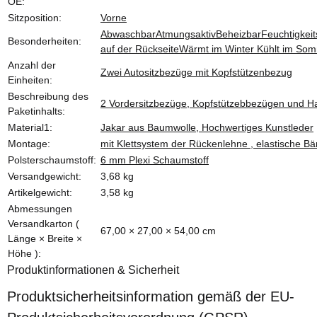
OE:
Sitzposition:
Vorne
Abwaschbar
Atmungsaktiv
Beheizbar
Feuchtigkeit
Besonderheiten:
auf der Rückseite
Wärmt im Winter Kühlt im So
Anzahl der
Zwei Autositzbezüge mit Kopfstützenbezug
Einheiten:
Beschreibung des
2 Vordersitzbezüge, Kopfstützebbezügen und H
Paketinhalts:
Material1:
Jakar aus Baumwolle, Hochwertiges Kunstleder
Montage:
mit Klettsystem der Rückenlehne , elastische Bä
Polsterschaumstoff:
6 mm Plexi Schaumstoff
Versandgewicht:
3,68 kg
Artikelgewicht:
3,58
kg
Abmessungen
Versandkarton (
67,00 × 27,00 × 54,00 cm
Länge × Breite ×
Höhe ):
Produktinformationen & Sicherheit
Produktsicherheitsinformation gemäß der EU-