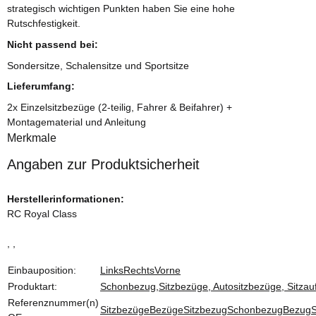
strategisch wichtigen Punkten haben Sie eine hohe
Rutschfestigkeit.
Nicht passend bei:
Sondersitze, Schalensitze und Sportsitze
Lieferumfang:
2x Einzelsitzbezüge (2-teilig, Fahrer & Beifahrer) +
Montagematerial und Anleitung
Merkmale
Angaben zur Produktsicherheit
Herstellerinformationen:
RC Royal Class
, ,
Produkteigenschaft
Wert
Einbauposition:
Links
Rechts
Vorne
Produktart:
Schonbezug,Sitzbezüge, Autositzbezüge, Sitzauf
Referenznummer(n)
Sitzbezüge
Bezüge
Sitzbezug
Schonbezug
Bezug
S