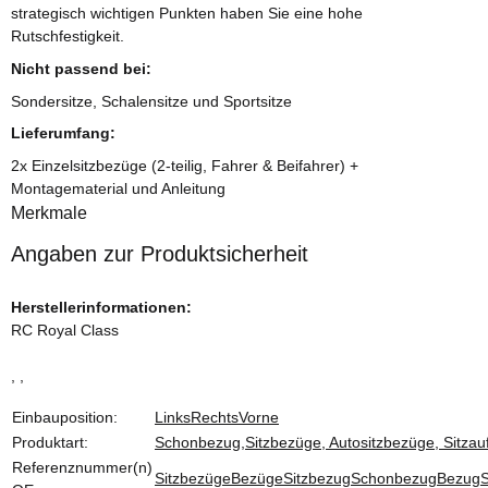
strategisch wichtigen Punkten haben Sie eine hohe
Rutschfestigkeit.
Nicht passend bei:
Sondersitze, Schalensitze und Sportsitze
Lieferumfang:
2x Einzelsitzbezüge (2-teilig, Fahrer & Beifahrer) +
Montagematerial und Anleitung
Merkmale
Angaben zur Produktsicherheit
Herstellerinformationen:
RC Royal Class
, ,
Produkteigenschaft
Wert
Einbauposition:
Links
Rechts
Vorne
Produktart:
Schonbezug,Sitzbezüge, Autositzbezüge, Sitzauf
Referenznummer(n)
Sitzbezüge
Bezüge
Sitzbezug
Schonbezug
Bezug
S