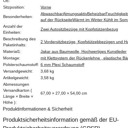
OE:
Sitzposition:
Vorne
Abwaschbar
Atmungsaktiv
Beheizbar
Feuchtigkeit
Besonderheiten:
auf der Rückseite
Wärmt im Winter Kühlt im So
Anzahl der
Zwei Autositzbezüge mit Kopfstützenbezug
Einheiten:
Beschreibung des
2 Vordersitzbezüge, Kopfstützebbezügen und H
Paketinhalts:
Material1:
Jakar aus Baumwolle, Hochwertiges Kunstleder
Montage:
mit Klettsystem der Rückenlehne , elastische Bä
Polsterschaumstoff:
6 mm Plexi Schaumstoff
Versandgewicht:
3,68 kg
Artikelgewicht:
3,58
kg
Abmessungen
Versandkarton (
67,00 × 27,00 × 54,00 cm
Länge × Breite ×
Höhe ):
Produktinformationen & Sicherheit
Produktsicherheitsinformation gemäß der EU-